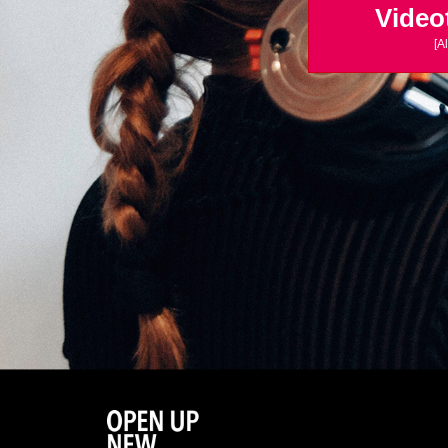
Video
[A